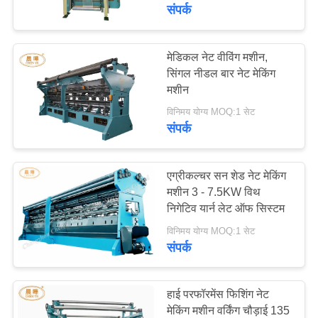
गुणवत्ता
संपर्क
नियंत्रण
मेडिकल नेट वीविंग मशीन,
सिंगल नीडल बार नेट मेकिंग
हमसे
मशीन
संपर्क
विनिमय योग्य MOQ:1 सेट
करें
संपर्क
एक
एग्रीकल्चर सन शेड नेट मेकिंग
मशीन 3 - 7.5KW विथ
उद्धरण
निगेटिव यार्न लेट ऑफ सिस्टम
की
विनिमय योग्य MOQ:1 सेट
विनती
संपर्क
करे
हाई परफॉरमेंस फिशिंग नेट
साइटमैप
मेकिंग मशीन वर्किंग चौड़ाई 135