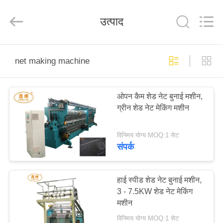
Chenye
Warp
Knitting
उत्पाद
Machinery
Co.,
Ltd.
Leave
Messages.
घर
All
Rights
net making machine
Reserved.
उत्पादों
ओपन कैम शेड नेट बुनाई मशीन,
ग्रीन शेड नेट मेकिंग मशीन
हमारे
बारे
विनिमय योग्य MOQ:1 सेट
संपर्क
में
कारखाना
हाई स्पीड शेड नेट बुनाई मशीन,
3 - 7.5KW शेड नेट मेकिंग
भ्रमण
मशीन
विनिमय योग्य MOQ:1 सेट