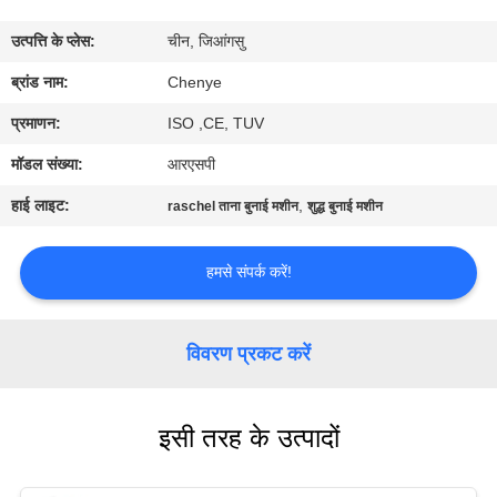
गुणवत्ता
उत्पत्ति के प्लेस:
चीन, जिआंगसु
नियंत्रण
ब्रांड नाम:
Chenye
हमसे
प्रमाणन:
ISO ,CE, TUV
संपर्क
मॉडल संख्या:
आरएसपी
करें
हाई लाइट:
,
raschel ताना बुनाई मशीन
शुद्ध बुनाई मशीन
एक
हमसे संपर्क करें!
उद्धरण
की
विवरण प्रकट करें
विनती
करे
इसी तरह के उत्पादों
साइटमैप